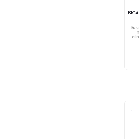
BICA
Es 
m
ali
hog