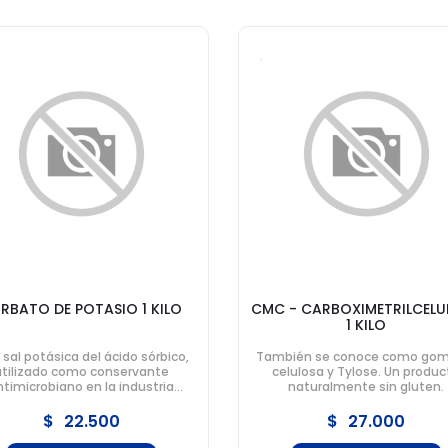
RBATO DE POTASIO 1 KILO
CMC - CARBOXIMETRILCELU
1 KILO
a sal potásica del ácido sórbico,
También se conoce como gom
utilizado como conservante
celulosa y Tylose. Un produc
ntimicrobiano en la industria
naturalmente sin gluten.
alimentaria.
$
22.500
$
27.000