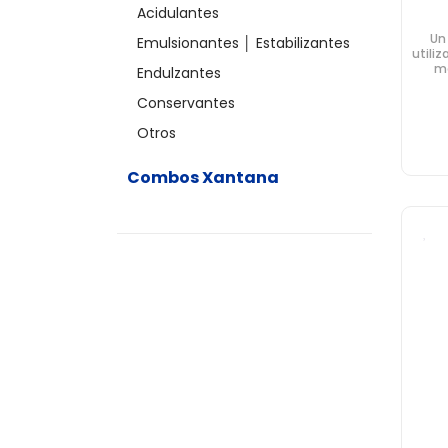
Acidulantes
Un
Emulsionantes │ Estabilizantes
utiliz
me
Endulzantes
calid
Conservantes
Otros
Combos Xantana