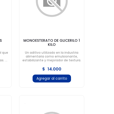
S
MONOESTERATO DE GLICERILO 1
KILO
al que
Un aditivo utilizado en la industria
alimentaria como emulsionante,
as. Se
estabilizante y mejorador de textura.
para
ntos.
$
14.000
Agregar al carrito