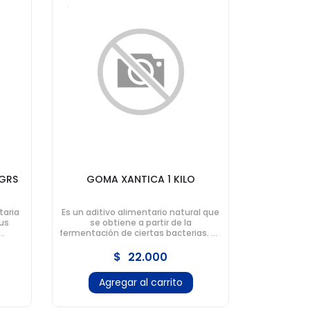
 GRS
GOMA XANTICA 1 KILO
taria
Es un aditivo alimentario natural que
us
se obtiene a partir de la
fermentación de ciertas bacterias. Se
s.
caracteriza por su capacidad para
espesar y estabilizar los alimentos.
$
22.000
Agregar al carrito