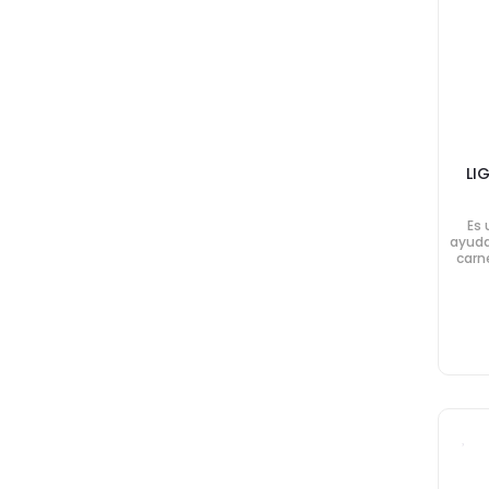
LI
Es 
ayuda
carn
un p