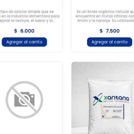
 tipo de azúcar simple que se
Es un ácido orgánico natural q
a en la industria alimentaria para
encuentra en frutas cítricas c
jorar la textura, el sabor y la
limón y la naranja. Su utilizaci
ad de los productos. También en
muy versátil en el ámbito alimen
el deporte.
$
6.000
$
7.500
Agregar al carrito
Agregar al carrito