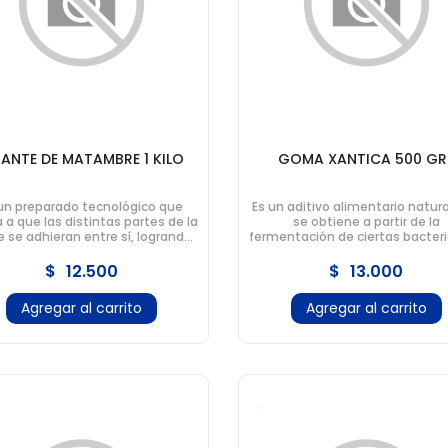
GANTE DE MATAMBRE 1 KILO
GOMA XANTICA 500 GR
un preparado tecnológico que
Es un aditivo alimentario natur
 a que las distintas partes de la
se obtiene a partir de la
e se adhieran entre sí, logrando
fermentación de ciertas bacteri
roducto más firme, uniforme y
caracteriza por su capacidad 
fácil de cortar.
espesar y estabilizar los alime
$
12.500
$
13.000
Agregar al carrito
Agregar al carrito