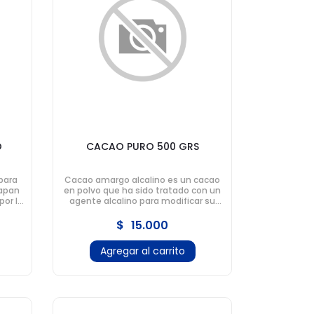
O
CACAO PURO 500 GRS
para
Cacao amargo alcalino es un cacao
rapan
en polvo que ha sido tratado con un
por la
agente alcalino para modificar su
n.
acidez, sabor, color y
comportamiento en recetas.
$
15.000
Agregar al carrito