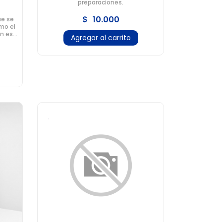
preparaciones.
$
10.000
ue se
omo el
ón es
Agregar al carrito
ticio.