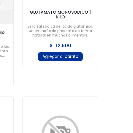
GLUTAMATO MONOSÓDICO 1
KILO
Es la sal sódica del ácido glutámico,
un aminoácido presente de forma
ilo
natural en muchos alimentos.
$
12.500
de los
iento
os
Agregar al carrito