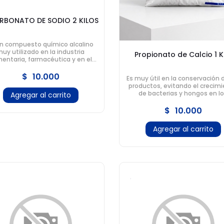
RBONATO DE SODIO 2 KILOS
un compuesto químico alcalino
uy utilizado en la industria
Propionato de Calcio 1 K
mentaria, farmacéutica y en el
ar. Es un ingrediente clave en
muchas preparaciones.
$
10.000
Es muy útil en la conservación 
productos, evitando el crecim
de bacterias y hongos en l
Agregar al carrito
alimentos.
$
10.000
Agregar al carrito