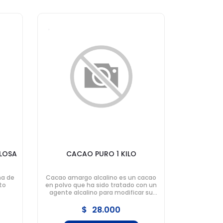
LOSA
CACAO PURO 1 KILO
a de
Cacao amargo alcalino es un cacao
to
en polvo que ha sido tratado con un
agente alcalino para modificar su
acidez, sabor, color y
comportamiento en recetas.
$
28.000