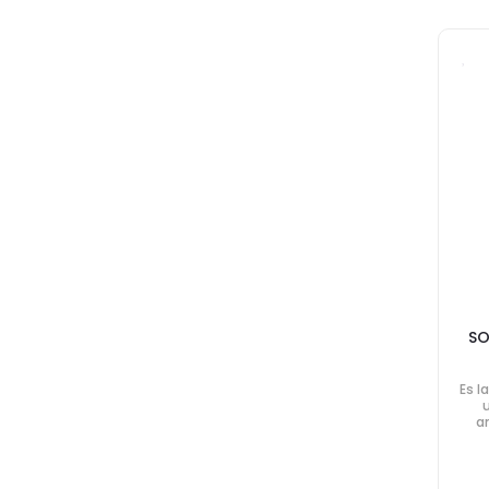
SO
Es l
a