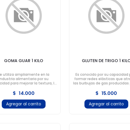
GOMA GUAR 1 KILO
GLUTEN DE TRIGO 1 KIL
e utiliza ampliamente en la
Es conocido por su capacidad 
industria alimentaria por su
formar redes elásticas que at
idad para mejorar la textura, la
las burbujas de gas producidas 
cosidad y la estabilidad de los
levadura en la masa de pa
productos.
$
14.000
$
15.000
Agregar al carrito
Agregar al carrito