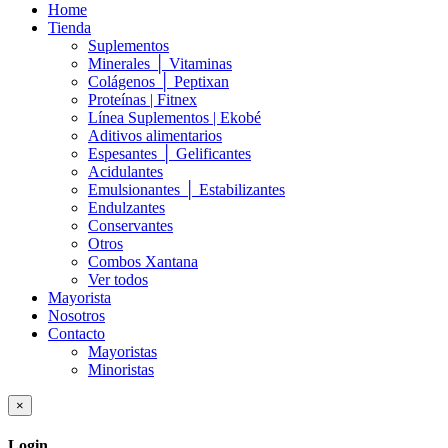
Home
Tienda
Suplementos
Minerales │ Vitaminas
Colágenos │ Peptixan
Proteínas | Fitnex
Línea Suplementos | Ekobé
Aditivos alimentarios
Espesantes │ Gelificantes
Acidulantes
Emulsionantes │ Estabilizantes
Endulzantes
Conservantes
Otros
Combos Xantana
Ver todos
Mayorista
Nosotros
Contacto
Mayoristas
Minoristas
×
Login