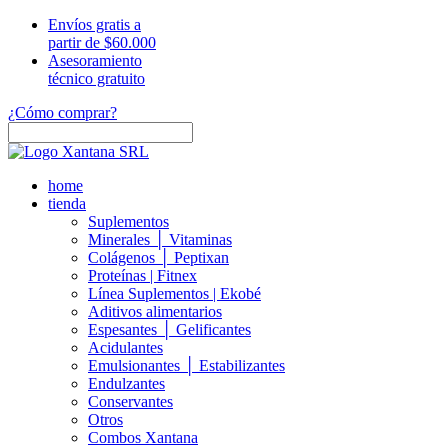
Envíos gratis a
partir de $60.000
Asesoramiento
técnico gratuito
¿Cómo comprar?
home
tienda
Suplementos
Minerales │ Vitaminas
Colágenos │ Peptixan
Proteínas | Fitnex
Línea Suplementos | Ekobé
Aditivos alimentarios
Espesantes │ Gelificantes
Acidulantes
Emulsionantes │ Estabilizantes
Endulzantes
Conservantes
Otros
Combos Xantana