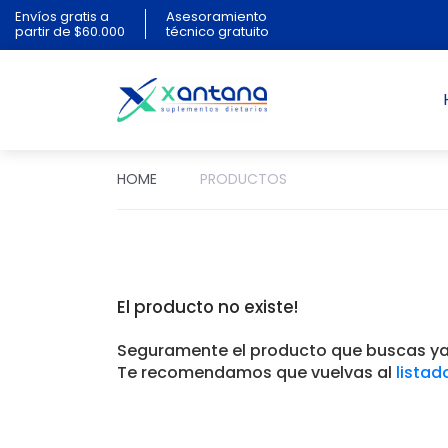
Envíos gratis a
Asesoramiento
partir de $60.000
técnico gratuito
HOME
PRODUCTOS
El producto no existe!
Seguramente el producto que buscas ya 
Te recomendamos que vuelvas al
listad