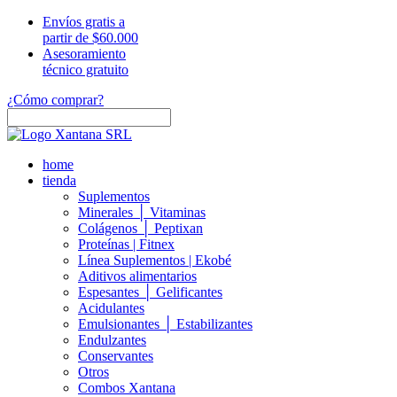
Envíos gratis a
partir de $60.000
Asesoramiento
técnico gratuito
¿Cómo comprar?
home
tienda
Suplementos
Minerales │ Vitaminas
Colágenos │ Peptixan
Proteínas | Fitnex
Línea Suplementos | Ekobé
Aditivos alimentarios
Espesantes │ Gelificantes
Acidulantes
Emulsionantes │ Estabilizantes
Endulzantes
Conservantes
Otros
Combos Xantana