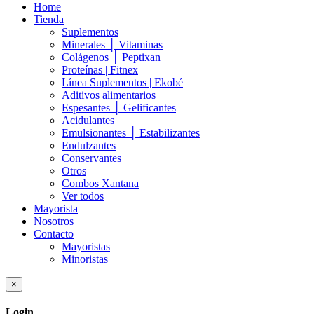
Home
Tienda
Suplementos
Minerales │ Vitaminas
Colágenos │ Peptixan
Proteínas | Fitnex
Línea Suplementos | Ekobé
Aditivos alimentarios
Espesantes │ Gelificantes
Acidulantes
Emulsionantes │ Estabilizantes
Endulzantes
Conservantes
Otros
Combos Xantana
Ver todos
Mayorista
Nosotros
Contacto
Mayoristas
Minoristas
×
Login