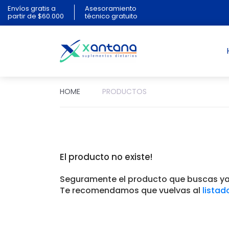
Envíos gratis a
Asesoramiento
partir de $60.000
técnico gratuito
HOME
PRODUCTOS
El producto no existe!
Seguramente el producto que buscas ya 
Te recomendamos que vuelvas al
listad